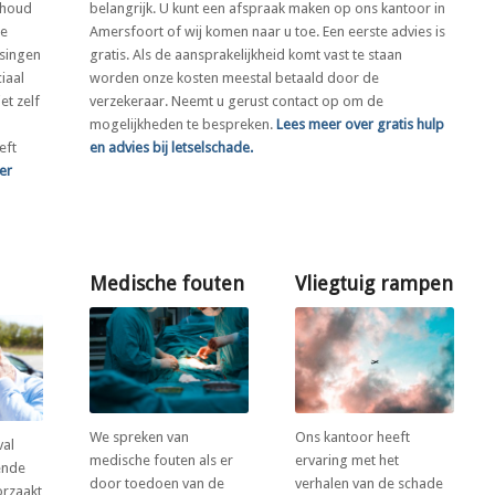
rhoud
belangrijk. U kunt een afspraak maken op ons kantoor in
de
Amersfoort of wij komen naar u toe. Een eerste advies is
ssingen
gratis. Als de aansprakelijkheid komt vast te staan
iaal
worden onze kosten meestal betaald door de
et zelf
verzekeraar. Neemt u gerust contact op om de
mogelijkheden te bespreken.
Lees meer over gratis hulp
eft
en advies bij letselschade.
er
Medische fouten
Vliegtuig rampen
We spreken van
Ons kantoor heeft
val
medische fouten als er
ervaring met het
ende
door toedoen van de
verhalen van de schade
orzaakt