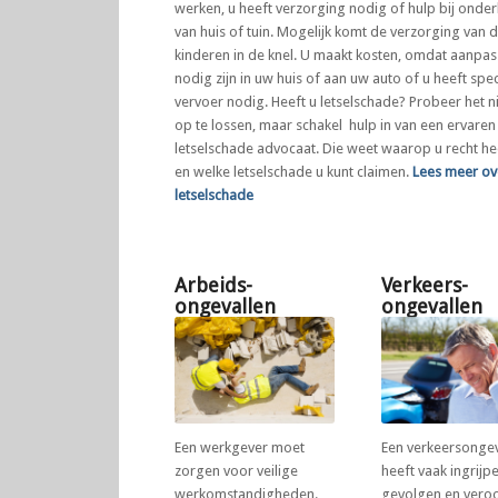
werken, u heeft verzorging nodig of hulp bij onde
van huis of tuin. Mogelijk komt de verzorging van 
kinderen in de knel. U maakt kosten, omdat aanpa
nodig zijn in uw huis of aan uw auto of u heeft spec
vervoer nodig. Heeft u letselschade? Probeer het ni
op te lossen, maar schakel hulp in van een ervaren
letselschade advocaat. Die weet waarop u recht he
en welke letselschade u kunt claimen.
Lees meer ov
letselschade
Arbeids-
Verkeers-
ongevallen
ongevallen
Een werkgever moet
Een verkeersonge
zorgen voor veilige
heeft vaak ingrijp
werkomstandigheden.
gevolgen en vero