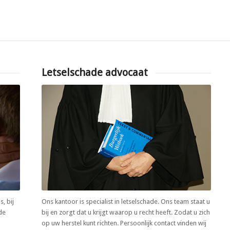
Letselschade advocaat
, bij
Ons kantoor is specialist in letselschade. Ons team staat u
de
bij en zorgt dat u krijgt waarop u recht heeft. Zodat u zich
op uw herstel kunt richten. Persoonlijk contact vinden wij