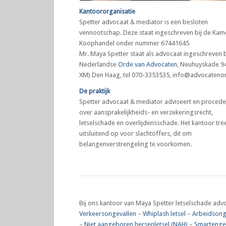
Kantoororganisatie
Spetter advocaat & mediator is een besloten
vennootschap. Deze staat ingeschreven bij de Kam
Koophandel onder nummer 67441645
Mr. Maya Spetter staat als advocaat ingeschreven b
Nederlandse
Orde van Advocaten
, Neuhuyskade 9
XM) Den Haag, tel 070-3353535, info@advocatenor
De praktijk
Spetter advocaat & mediator adviseert en procede
over aansprakelijkheids- en verzekeringsrecht,
letselschade en overlijdensschade. Het kantoor tre
uitsluitend op voor slachtoffers, dit om
belangenverstrengeling te voorkomen.
Bij ons kantoor van Maya Spetter letselschade advo
Verkeersongevallen
–
Whiplash letsel
–
Arbeidsong
–
Niet aangeboren hersenletsel (NAH)
–
Smartengel