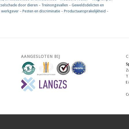
tselschade door dieren
–
Treinongevallen
–
Geweldsdelicten en
 werkgever
–
Pesten en discriminatie
–
Productaansprakelijkheid
–
AANGESLOTEN BIJ
C
S
Z
T
E
C