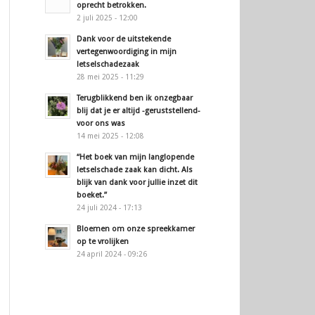
oprecht betrokken.
2 juli 2025 - 12:00
Dank voor de uitstekende
vertegenwoordiging in mijn
letselschadezaak
28 mei 2025 - 11:29
Terugblikkend ben ik onzegbaar
blij dat je er altijd -geruststellend-
voor ons was
14 mei 2025 - 12:08
“Het boek van mijn langlopende
letselschade zaak kan dicht. Als
blijk van dank voor jullie inzet dit
boeket.”
24 juli 2024 - 17:13
Bloemen om onze spreekkamer
op te vrolijken
24 april 2024 - 09:26