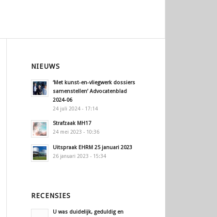
NIEUWS
‘Met kunst-en-vliegwerk dossiers
samenstellen’ Advocatenblad
2024-06
24 juli 2024 - 17:14
Strafzaak MH17
24 mei 2023 - 10:36
Uitspraak EHRM 25 januari 2023
26 januari 2023 - 15:34
RECENSIES
U was duidelijk, geduldig en