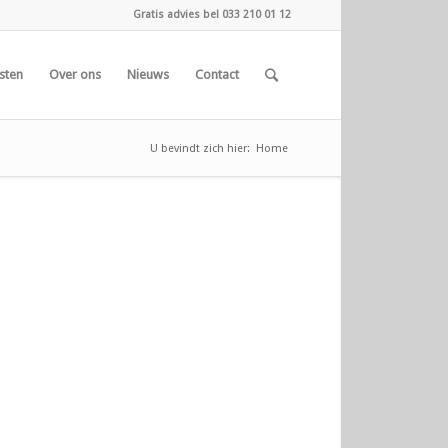
Gratis advies bel 033 210 01 12
sten
Over ons
Nieuws
Contact
U bevindt zich hier:
Home