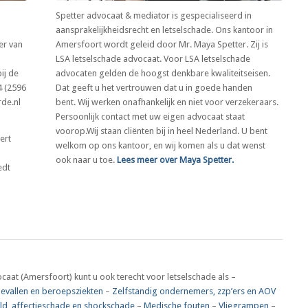
Spetter advocaat & mediator is gespecialiseerd in
aansprakelijkheidsrecht en letselschade. Ons kantoor in
er van
Amersfoort wordt geleid door Mr. Maya Spetter. Zij is
LSA letselschade advocaat. Voor LSA letselschade
ij de
advocaten gelden de hoogst denkbare kwaliteitseisen.
4 (2596
Dat geeft u het vertrouwen dat u in goede handen
de.nl
bent. Wij werken onafhankelijk en niet voor verzekeraars.
Persoonlijk contact met uw eigen advocaat staat
voorop.Wij staan cliënten bij in heel Nederland. U bent
ert
welkom op ons kantoor, en wij komen als u dat wenst
ook naar u toe.
Lees meer over Maya Spetter.
edt
caat (Amersfoort) kunt u ook terecht voor letselschade als –
evallen en beroepsziekten
–
Zelfstandig ondernemers, zzp’ers en AOV
d, affectieschade en shockschade
–
Medische fouten
–
Vliegrampen
–