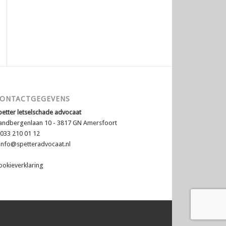
ONTACTGEGEVENS
petter letselschade advocaat
andbergenlaan 10 - 3817 GN Amersfoort
 033 210 01 12
info@spetteradvocaat.nl
ookieverklaring