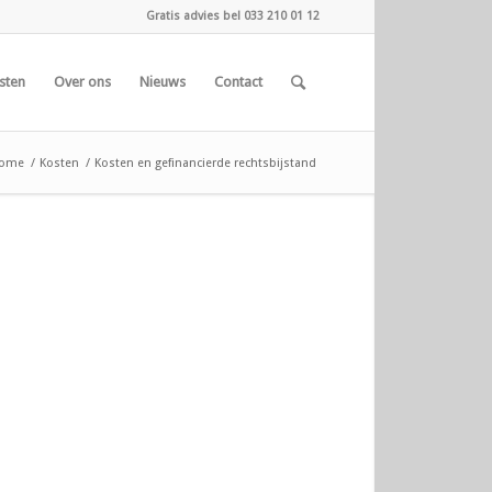
Gratis advies bel 033 210 01 12
sten
Over ons
Nieuws
Contact
ome
/
Kosten
/
Kosten en gefinancierde rechtsbijstand