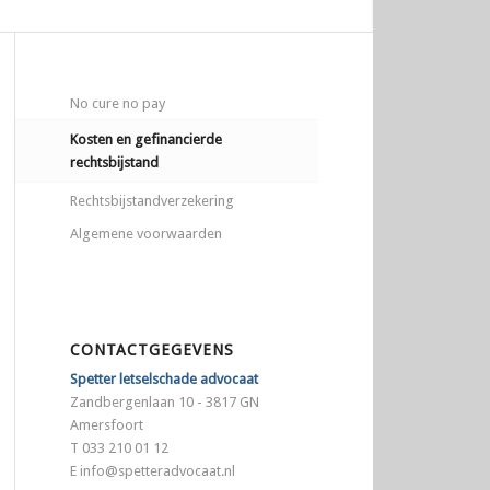
No cure no pay
Kosten en gefinancierde
rechtsbijstand
Rechtsbijstandverzekering
Algemene voorwaarden
CONTACTGEGEVENS
Spetter letselschade advocaat
Zandbergenlaan 10 - 3817 GN
Amersfoort
T 033 210 01 12
E
info@spetteradvocaat.nl