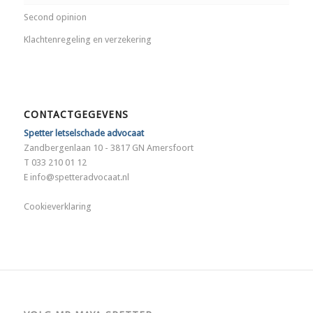
Second opinion
Klachtenregeling en verzekering
CONTACTGEGEVENS
Spetter letselschade advocaat
Zandbergenlaan 10 - 3817 GN Amersfoort
T 033 210 01 12
E
info@spetteradvocaat.nl
Cookieverklaring