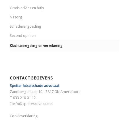
Gratis advies en hulp
Nazorg
Schadevergoeding
Second opinion
Klachtenregeling en verzekering
CONTACTGEGEVENS
Spetter letselschade advocaat
Zandbergenlaan 10 - 3817 GN Amersfoort
T 033 210 01 12
E
info@spetteradvocaat.nl
Cookieverklaring