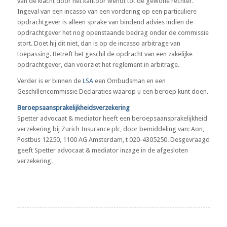
van de klacht door het kantoor wendt tot de gewone rechter.
Ingeval van een incasso van een vordering op een particuliere
opdrachtgever is alleen sprake van bindend advies indien de
opdrachtgever het nog openstaande bedrag onder de commissie
stort. Doet hij dit niet, dan is op de incasso arbitrage van
toepassing. Betreft het geschil de opdracht van een zakelijke
opdrachtgever, dan voorziet het reglement in arbitrage.
Verder is er binnen de
LSA
een Ombudsman en een
Geschillencommissie Declaraties waarop u een beroep kunt doen.
Beroepsaansprakelijkheidsverzekering
Spetter advocaat & mediator heeft een beroepsaansprakelijkheid
verzekering bij Zurich Insurance plc, door bemiddeling van: Aon,
Postbus 12250, 1100 AG Amsterdam, t 020-4305250. Desgevraagd
geeft Spetter advocaat & mediator inzage in de afgesloten
verzekering.